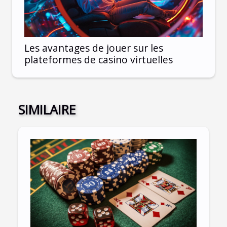
Les avantages de jouer sur les
plateformes de casino virtuelles
SIMILAIRE