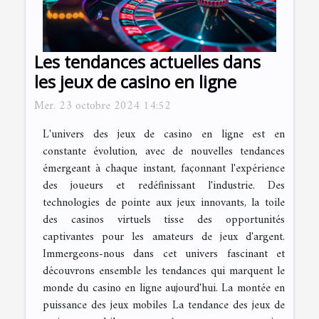
Les tendances actuelles dans
les jeux de casino en ligne
Mer. 23 octobre 2024 14:52
L'univers des jeux de casino en ligne est en
constante évolution, avec de nouvelles tendances
émergeant à chaque instant, façonnant l'expérience
des joueurs et redéfinissant l'industrie. Des
technologies de pointe aux jeux innovants, la toile
des casinos virtuels tisse des opportunités
captivantes pour les amateurs de jeux d'argent.
Immergeons-nous dans cet univers fascinant et
découvrons ensemble les tendances qui marquent le
monde du casino en ligne aujourd'hui. La montée en
puissance des jeux mobiles La tendance des jeux de