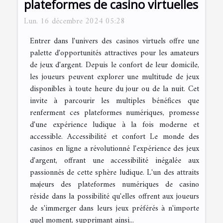
plateformes de casino virtuelles
Lun. 16 décembre 2024 05:28
Entrer dans l'univers des casinos virtuels offre une
palette d'opportunités attractives pour les amateurs
de jeux d'argent. Depuis le confort de leur domicile,
les joueurs peuvent explorer une multitude de jeux
disponibles à toute heure du jour ou de la nuit. Cet
invite à parcourir les multiples bénéfices que
renferment ces plateformes numériques, promesse
d'une expérience ludique à la fois moderne et
accessible. Accessibilité et confort Le monde des
casinos en ligne a révolutionné l'expérience des jeux
d'argent, offrant une accessibilité inégalée aux
passionnés de cette sphère ludique. L'un des attraits
majeurs des plateformes numériques de casino
réside dans la possibilité qu'elles offrent aux joueurs
de s'immerger dans leurs jeux préférés à n'importe
quel moment, supprimant ainsi...