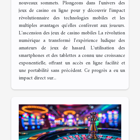
nouveaux sommets. Plongeons dans l'univers des
jeux de casino en ligne pour y découvrir l'impact
révolutionnaire des technologies mobiles et les
multiples avantages qu'elles confèrent aux joueurs.
L'ascension des jeux de casino mobiles La révolution
numérique a transformé l'expérience ludique des
amateurs de jeux de hasard. L'utilisation des
smartphones et des tablettes a connu une croissance
exponentielle, offrant un accès en ligne facilité et
une portabilité sans précédent. Ce progrès a eu un
impact direct sur...