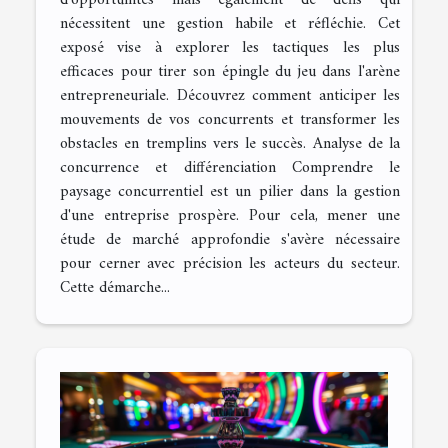
nécessitent une gestion habile et réfléchie. Cet
exposé vise à explorer les tactiques les plus
efficaces pour tirer son épingle du jeu dans l'arène
entrepreneuriale. Découvrez comment anticiper les
mouvements de vos concurrents et transformer les
obstacles en tremplins vers le succès. Analyse de la
concurrence et différenciation Comprendre le
paysage concurrentiel est un pilier dans la gestion
d'une entreprise prospère. Pour cela, mener une
étude de marché approfondie s'avère nécessaire
pour cerner avec précision les acteurs du secteur.
Cette démarche...