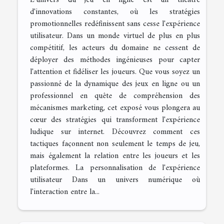
L'univers du jeu en ligne est un théâtre
d'innovations constantes, où les stratégies
promotionnelles redéfinissent sans cesse l'expérience
utilisateur. Dans un monde virtuel de plus en plus
compétitif, les acteurs du domaine ne cessent de
déployer des méthodes ingénieuses pour capter
l'attention et fidéliser les joueurs. Que vous soyez un
passionné de la dynamique des jeux en ligne ou un
professionnel en quête de compréhension des
mécanismes marketing, cet exposé vous plongera au
cœur des stratégies qui transforment l'expérience
ludique sur internet. Découvrez comment ces
tactiques façonnent non seulement le temps de jeu,
mais également la relation entre les joueurs et les
plateformes. La personnalisation de l'expérience
utilisateur Dans un univers numérique où
l'interaction entre la...