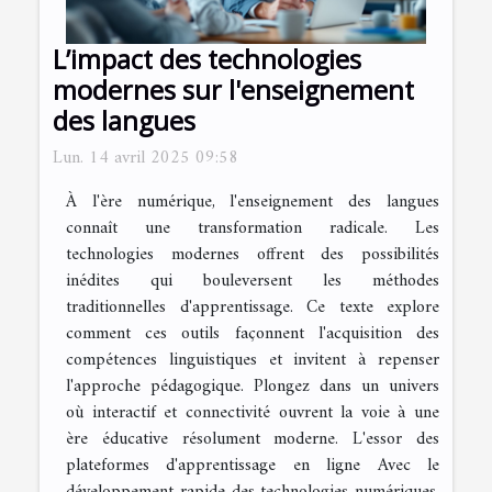
L’impact des technologies
modernes sur l'enseignement
des langues
Lun. 14 avril 2025 09:58
À l'ère numérique, l'enseignement des langues
connaît une transformation radicale. Les
technologies modernes offrent des possibilités
inédites qui bouleversent les méthodes
traditionnelles d'apprentissage. Ce texte explore
comment ces outils façonnent l'acquisition des
compétences linguistiques et invitent à repenser
l'approche pédagogique. Plongez dans un univers
où interactif et connectivité ouvrent la voie à une
ère éducative résolument moderne. L'essor des
plateformes d'apprentissage en ligne Avec le
développement rapide des technologies numériques,