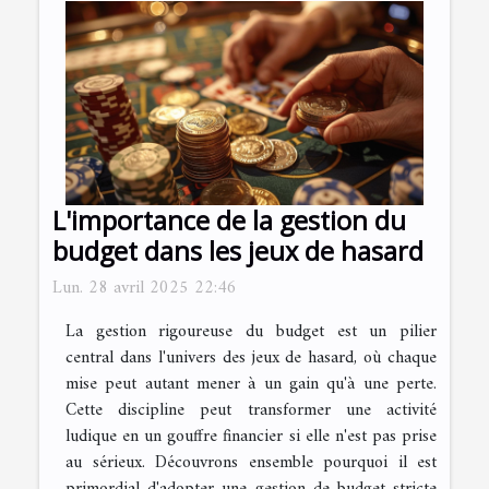
L'importance de la gestion du
budget dans les jeux de hasard
Lun. 28 avril 2025 22:46
La gestion rigoureuse du budget est un pilier
central dans l'univers des jeux de hasard, où chaque
mise peut autant mener à un gain qu'à une perte.
Cette discipline peut transformer une activité
ludique en un gouffre financier si elle n'est pas prise
au sérieux. Découvrons ensemble pourquoi il est