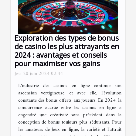
Exploration des types de bonus
de casino les plus attrayants en
2024 : avantages et conseils
pour maximiser vos gains
Jeu. 20 juin 2024 03:44
L'industrie des casinos en ligne continue son
ascension vertigineuse, et avec elle, l'évolution
constante des bonus offerts aux joueurs. En 2024, la
concurrence accrue entre les casinos en ligne a
engendré une créativité sans précédent dans la
conception de bonus toujours plus séduisants. Pour
les amateurs de jeux en ligne, la variété et l'attrait