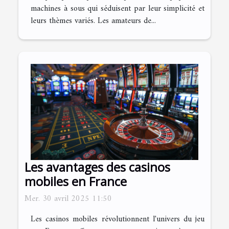
machines à sous qui séduisent par leur simplicité et
leurs thèmes variés. Les amateurs de...
Les avantages des casinos
mobiles en France
Mer. 30 avril 2025 11:50
Les casinos mobiles révolutionnent l'univers du jeu