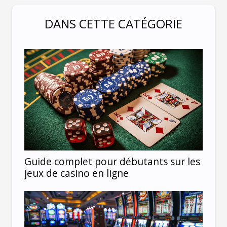
DANS CETTE CATÉGORIE
Guide complet pour débutants sur les
jeux de casino en ligne