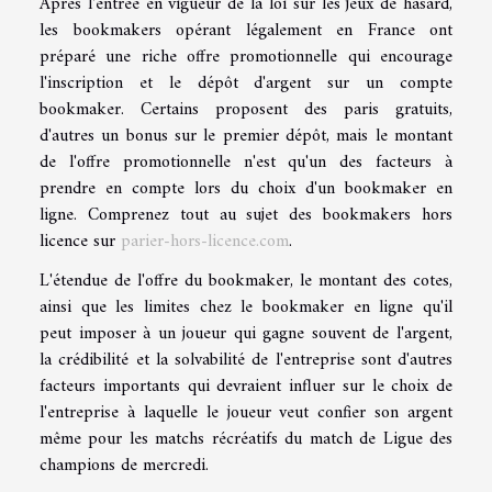
Après l'entrée en vigueur de la loi sur les jeux de hasard,
les bookmakers opérant légalement en France ont
préparé une riche offre promotionnelle qui encourage
l'inscription et le dépôt d'argent sur un compte
bookmaker. Certains proposent des paris gratuits,
d'autres un bonus sur le premier dépôt, mais le montant
de l'offre promotionnelle n'est qu'un des facteurs à
prendre en compte lors du choix d'un bookmaker en
ligne. Comprenez tout au sujet des bookmakers hors
licence sur
parier-hors-licence.com
.
L'étendue de l'offre du bookmaker, le montant des cotes,
ainsi que les limites chez le bookmaker en ligne qu'il
peut imposer à un joueur qui gagne souvent de l'argent,
la crédibilité et la solvabilité de l'entreprise sont d'autres
facteurs importants qui devraient influer sur le choix de
l'entreprise à laquelle le joueur veut confier son argent
même pour les matchs récréatifs du match de Ligue des
champions de mercredi.