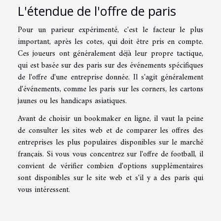
L'étendue de l'offre de paris
Pour un parieur expérimenté, c'est le facteur le plus
important, après les cotes, qui doit être pris en compte.
Ces joueurs ont généralement déjà leur propre tactique,
qui est basée sur des paris sur des événements spécifiques
de l'offre d'une entreprise donnée. Il s'agit généralement
d'événements, comme les paris sur les corners, les cartons
jaunes ou les handicaps asiatiques.
Avant de choisir un bookmaker en ligne, il vaut la peine
de consulter les sites web et de comparer les offres des
entreprises les plus populaires disponibles sur le marché
français. Si vous vous concentrez sur l'offre de football, il
convient de vérifier combien d'options supplémentaires
sont disponibles sur le site web et s'il y a des paris qui
vous intéressent.