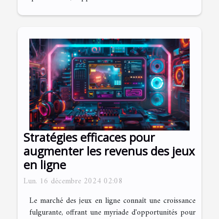
Stratégies efficaces pour
augmenter les revenus des jeux
en ligne
Lun. 16 décembre 2024 02:08
Le marché des jeux en ligne connaît une croissance
fulgurante, offrant une myriade d'opportunités pour