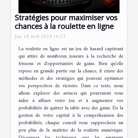
Stratégies pour maximiser vos
chances à la roulette en ligne
Jeu. 18 avril 2024 16:23
La roulette en ligne est un jeu de hasard captivant
qui attire de nombreux joueurs à la recherche de
frissons et d'opportunités de gains. Bien qu'elle
repose en grande partie sur la chance, il existe des
méthodes et des stratégies qui peuvent optimiser
vos perspectives de victoire. Dans ce texte, nous
allons explorer des astuces qui pourraient vous
aider à affiner votre jeu et à augmenter vos
probabilités de quitter la table avec des gains. De la
gestion de votre capital à la compréhension des
probabilités, chaque conseil vous rapprochera un
peu plus de la maîtrise de la roulette numérique.
Découvrez les techniques que les amateurs